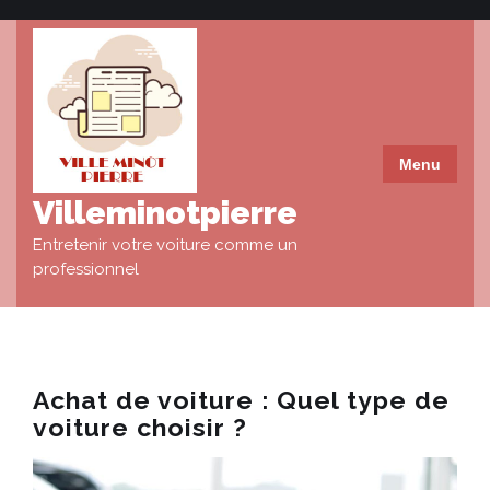
Skip
to
content
Menu
Villeminotpierre
Entretenir votre voiture comme un
professionnel
Achat de voiture : Quel type de
voiture choisir ?