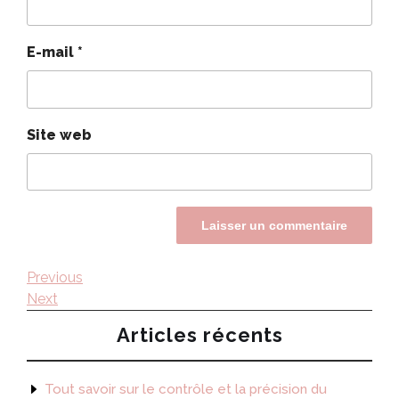
E-mail
*
Site web
Navigation
Previous
Previous
Post
Next
Next
de
Post
Articles récents
l’article
Tout savoir sur le contrôle et la précision du